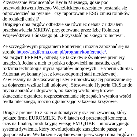
Zrzeszesznie Producentów Bydła Mięsnego, gdzie pod
przewodnictwem Jerzego Wierzbickiego uczestnicy postarają się
odpowiedzieć na pytanie - czy raportowanie ESG zmusi rolników
do redukcji emisji?
Drugiego dnia targów odbedzie sie również debata z udziałem
przedstawiciela MRiRW, przygotowana przez Izbę Rolniczą
Województwa Łódzkiego pt. „Przyszłość polskiego rolnictwa“.
Ze szczegółowym programem konferencji można zapoznać się na
stronie
https://targiferma.com.pl/program/konferencje/
.
Na targach FERMA, odbędą się także dwie światowe premiery
urządzeń. Jedna z nich to polska odpowiedź na mastitis, czyli
rodzima technologia mycia aparatów udojowych - Hyperin CluStar.
Automat wykonany jest z kwasoodpornej stali nierdzewnej.
Zawieszany na dostosowanej listwie umożliwiającej poruszanie się
za dojarzem wzdłuż hali udojowej. Stosowanie Hyperin CluStar do
mycia aparatów udojowych, po każdej wydojonej krowie
skutecznie ogranicza rozprzestrzenianie się zapaleń wymion wśród
bydła mlecznego, mocno ograniczając zakażenia krzyżowe.
Druga z premier to z kolei automatyczny system żywienia, który
pokaże firma EUROMILK. Po 6 latach od prezentacji konceptu,
czas na finalną, produkcyjną wersję EM QUBE – innowacyjnego
systemu żywienia, który rewolucjonizuje zarządzanie paszą w
gospodarstwie. Wydarzenie zaplanowano pierwszego dnia targów o