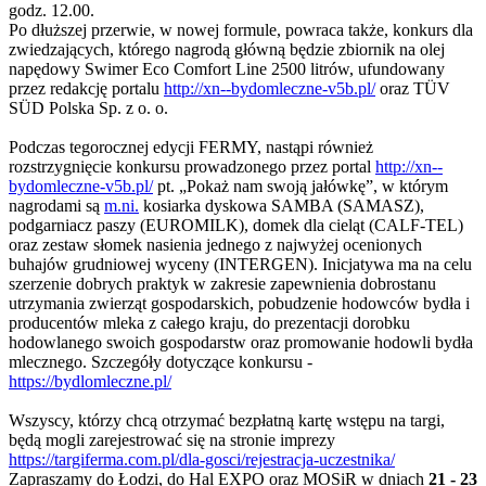
godz. 12.00.
Po dłuższej przerwie, w nowej formule, powraca także, konkurs dla
zwiedzających, którego nagrodą główną będzie zbiornik na olej
napędowy Swimer Eco Comfort Line 2500 litrów, ufundowany
przez redakcję portalu
http://xn--bydomleczne-v5b.pl/
oraz TÜV
SÜD Polska Sp. z o. o.
Podczas tegorocznej edycji FERMY, nastąpi również
rozstrzygnięcie konkursu prowadzonego przez portal
http://xn--
bydomleczne-v5b.pl/
pt. „Pokaż nam swoją jałówkę”, w którym
nagrodami są
m.ni.
kosiarka dyskowa SAMBA (SAMASZ),
podgarniacz paszy (EUROMILK), domek dla cieląt (CALF-TEL)
oraz zestaw słomek nasienia jednego z najwyżej ocenionych
buhajów grudniowej wyceny (INTERGEN). Inicjatywa ma na celu
szerzenie dobrych praktyk w zakresie zapewnienia dobrostanu
utrzymania zwierząt gospodarskich, pobudzenie hodowców bydła i
producentów mleka z całego kraju, do prezentacji dorobku
hodowlanego swoich gospodarstw oraz promowanie hodowli bydła
mlecznego. Szczegóły dotyczące konkursu -
https://bydlomleczne.pl/
Wszyscy, którzy chcą otrzymać bezpłatną kartę wstępu na targi,
będą mogli zarejestrować się na stronie imprezy
https://targiferma.com.pl/dla-gosci/rejestracja-uczestnika/
Zapraszamy do Łodzi, do Hal EXPO oraz MOSiR w dniach
21 - 23