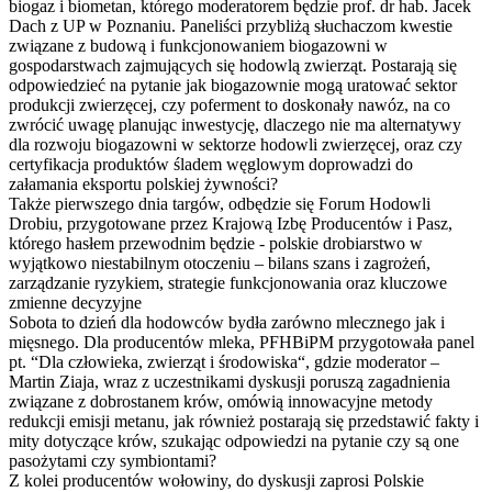
biogaz i biometan, którego moderatorem będzie prof. dr hab. Jacek
Dach z UP w Poznaniu. Paneliści przybliżą słuchaczom kwestie
związane z budową i funkcjonowaniem biogazowni w
gospodarstwach zajmujących się hodowlą zwierząt. Postarają się
odpowiedzieć na pytanie jak biogazownie mogą uratować sektor
produkcji zwierzęcej, czy poferment to doskonały nawóz, na co
zwrócić uwagę planując inwestycję, dlaczego nie ma alternatywy
dla rozwoju biogazowni w sektorze hodowli zwierzęcej, oraz czy
certyfikacja produktów śladem węglowym doprowadzi do
załamania eksportu polskiej żywności?
Także pierwszego dnia targów, odbędzie się Forum Hodowli
Drobiu, przygotowane przez Krajową Izbę Producentów i Pasz,
którego hasłem przewodnim będzie - polskie drobiarstwo w
wyjątkowo niestabilnym otoczeniu – bilans szans i zagrożeń,
zarządzanie ryzykiem, strategie funkcjonowania oraz kluczowe
zmienne decyzyjne
Sobota to dzień dla hodowców bydła zarówno mlecznego jak i
mięsnego. Dla producentów mleka, PFHBiPM przygotowała panel
pt. “Dla człowieka, zwierząt i środowiska“, gdzie moderator –
Martin Ziaja, wraz z uczestnikami dyskusji poruszą zagadnienia
związane z dobrostanem krów, omówią innowacyjne metody
redukcji emisji metanu, jak również postarają się przedstawić fakty i
mity dotyczące krów, szukając odpowiedzi na pytanie czy są one
pasożytami czy symbiontami?
Z kolei producentów wołowiny, do dyskusji zaprosi Polskie