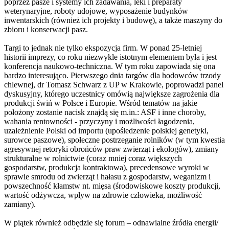
poprzez pasze i systemy ich zadawania, leki i preparaty
weterynaryjne, roboty udojowe, wyposażenie budynków
inwentarskich (również ich projekty i budowę), a także maszyny do
zbioru i konserwacji pasz.
Targi to jednak nie tylko ekspozycja firm. W ponad 25-letniej
historii imprezy, co roku niezwykle istotnym elementem była i jest
konferencja naukowo-techniczna. W tym roku zapowiada się ona
bardzo interesująco. Pierwszego dnia targów dla hodowców trzody
chlewnej, dr Tomasz Schwarz z UP w Krakowie, poprowadzi panel
dyskusyjny, którego uczestnicy omówią największe zagrożenia dla
produkcji świń w Polsce i Europie. Wśród tematów na jakie
położony zostanie nacisk znajdą się m.in.: ASF i inne choroby,
wahania rentowności - przyczyny i możliwości łagodzenia,
uzależnienie Polski od importu (upośledzenie polskiej genetyki,
surowce paszowe), społeczne postrzeganie rolników (w tym kwestia
agresywnej retoryki obrońców praw zwierząt i ekologów), zmiany
strukturalne w rolnictwie (coraz mniej coraz większych
gospodarstw, produkcja kontraktowa), precedensowe wyroki w
sprawie smrodu od zwierząt i hałasu z gospodarstw, weganizm i
powszechność kłamstw nt. mięsa (środowiskowe koszty produkcji,
wartość odżywcza, wpływ na zdrowie człowieka, możliwość
zamiany).
W piątek również odbędzie się forum – odnawialne źródła energii/