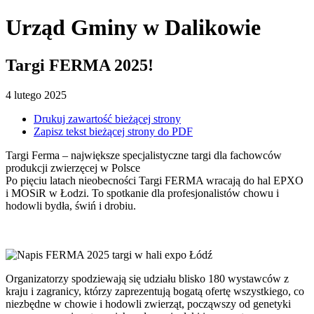
Urząd Gminy
w Dalikowie
Targi FERMA 2025!
4
lutego
2025
Drukuj zawartość bieżącej strony
Zapisz tekst bieżącej strony do PDF
Targi Ferma – największe specjalistyczne targi dla fachowców
produkcji zwierzęcej w Polsce
Po pięciu latach nieobecności Targi FERMA wracają do hal EPXO
i MOSiR w Łodzi. To spotkanie dla profesjonalistów chowu i
hodowli bydła, świń i drobiu.
Organizatorzy spodziewają się udziału blisko 180 wystawców z
kraju i zagranicy, którzy zaprezentują bogatą ofertę wszystkiego, co
niezbędne w chowie i hodowli zwierząt, począwszy od genetyki