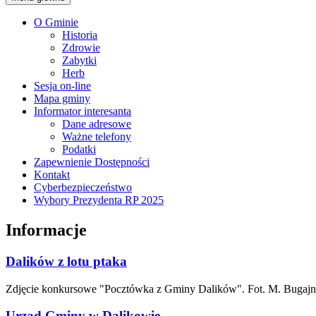
O Gminie
Historia
Zdrowie
Zabytki
Herb
Sesja on-line
Mapa gminy
Informator interesanta
Dane adresowe
Ważne telefony
Podatki
Zapewnienie Dostępności
Kontakt
Cyberbezpieczeństwo
Wybory Prezydenta RP 2025
Informacje
Dalików z lotu ptaka
Zdjęcie konkursowe "Pocztówka z Gminy Dalików". Fot. M. Bugaj
Urząd Gminy w Dalikowie