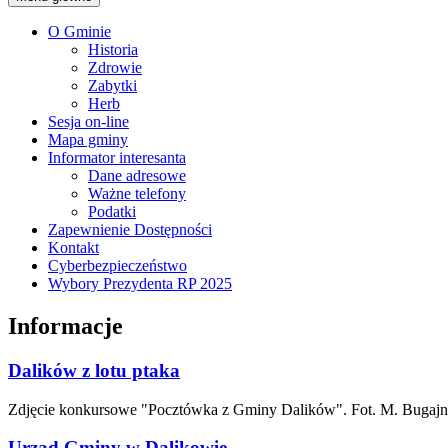
O Gminie
Historia
Zdrowie
Zabytki
Herb
Sesja on-line
Mapa gminy
Informator interesanta
Dane adresowe
Ważne telefony
Podatki
Zapewnienie Dostępności
Kontakt
Cyberbezpieczeństwo
Wybory Prezydenta RP 2025
Informacje
Dalików z lotu ptaka
Zdjęcie konkursowe "Pocztówka z Gminy Dalików". Fot. M. Bugaj
Urząd Gminy w Dalikowie